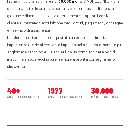
In una struttura su un'area di
30.000 mq
, STANGHELLINI S.R.L. si
occupa di tutte le pratiche operative e con l'ausilio di uno staff
giovane e dinamico instaura direttamente i rapporti con la
clientela, gestendo acquisizione degli ordini, pagamenti, consegne
e il servizio di assistenza.
Leader nel settore, si è conquistata un posto di primaria
importanza grazie al costante impegno nella ricerca di sempre più
aggiornate tecnologie. La società ha un completo catalogo di
macchine e apparecchiature, sempre a pronta consegna nello
show-room.
40+
1977
30.000
ANNI DI ESPERIENZA
ANNO DI FONDAZIONE
M² DI STRUTTURA