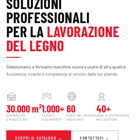
SOLUZIONI
PROFESSIONALI
PER LA
LAVORAZIONE
DEL LEGNO
Selezioniamo e forniamo macchine nuove e usate di alta qualità.
Assistenza, ricambi e competenza al servizio della tua azienda.
30.000 m²
1.000+
60
40+
SHOWROOM
CLIENTI
PAESI NEL MONDO
ANNI DI ESPERIENZA
E MAGAZZINO
SODDISFATTI
RAGGIUNTI
NEL SETTORE
SCOPRI IL CATALOGO →
CONTATTACI →