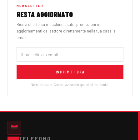
NEWSLETTER
RESTA AGGIORNATO
Ricevi offerte su macchine usate, promozioni e
aggiornamenti del settore direttamente nella tua casella
email.
ISCRIVITI ORA
Nessuno spam. Cancellazione in qualsiasi momento.
TELEFONO