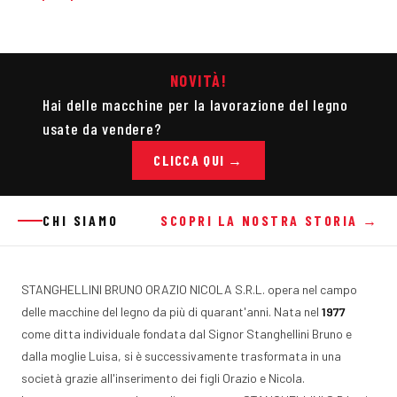
NOVITÀ!
Hai delle macchine per la lavorazione del legno
usate da vendere?
CLICCA QUI →
CHI SIAMO
SCOPRI LA NOSTRA STORIA →
STANGHELLINI BRUNO ORAZIO NICOLA S.R.L. opera nel campo
delle macchine del legno da più di quarant'anni. Nata nel
1977
come ditta individuale fondata dal Signor Stanghellini Bruno e
dalla moglie Luisa, si è successivamente trasformata in una
società grazie all'inserimento dei figli Orazio e Nicola.