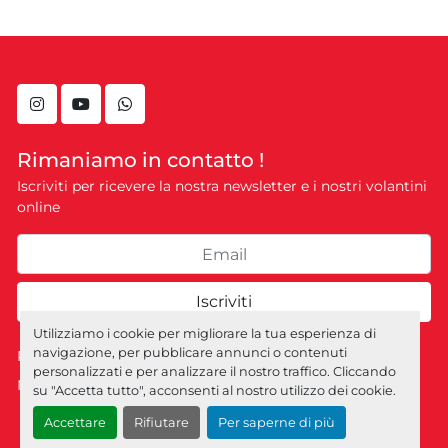
instagram
youtube
whatsapp
Rimaniamo in contatto !
Iscriviti per ricevere la nostra newsletter e i nostri volantini
online
Iscriviti
Utilizziamo i cookie per migliorare la tua esperienza di
navigazione, per pubblicare annunci o contenuti
Personalizza le preferenze sui Cookies
personalizzati e per analizzare il nostro traffico. Cliccando
Machinio System
sito web di
Machinio
su "Accetta tutto", acconsenti al nostro utilizzo dei cookie.
Accettare
Rifiutare
Per saperne di più