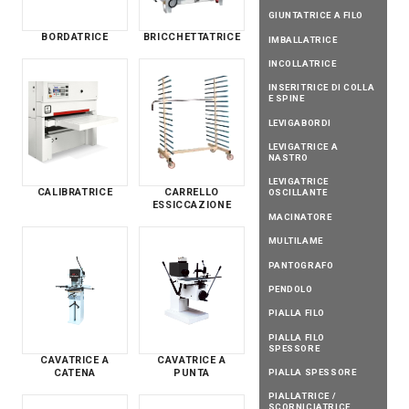
GIUNTATRICE A FILO
BORDATRICE
BRICCHETTATRICE
IMBALLATRICE
INCOLLATRICE
INSERITRICE DI COLLA
E SPINE
LEVIGABORDI
LEVIGATRICE A
NASTRO
LEVIGATRICE
CALIBRATRICE
CARRELLO
OSCILLANTE
ESSICCAZIONE
MACINATORE
MULTILAME
PANTOGRAFO
PENDOLO
PIALLA FILO
PIALLA FILO
SPESSORE
CAVATRICE A
CAVATRICE A
PIALLA SPESSORE
CATENA
PUNTA
PIALLATRICE /
SCORNICIATRICE