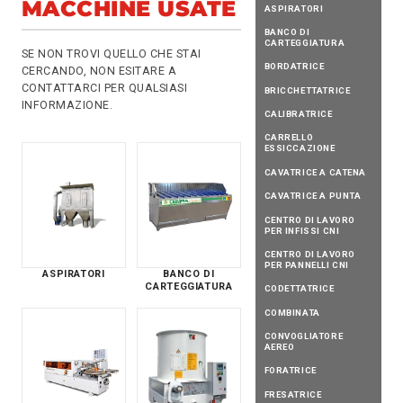
MACCHINE USATE
ASPIRATORI
BANCO DI
CARTEGGIATURA
SE NON TROVI QUELLO CHE STAI
BORDATRICE
CERCANDO, NON ESITARE A
CONTATTARCI
PER QUALSIASI
BRICCHETTATRICE
INFORMAZIONE.
CALIBRATRICE
CARRELLO
ESSICCAZIONE
CAVATRICE A CATENA
CAVATRICE A PUNTA
CENTRO DI LAVORO
PER INFISSI CNI
CENTRO DI LAVORO
PER PANNELLI CNI
ASPIRATORI
BANCO DI
CARTEGGIATURA
CODETTATRICE
COMBINATA
CONVOGLIATORE
AEREO
FORATRICE
FRESATRICE