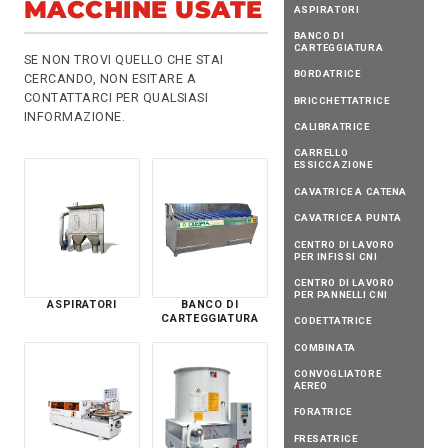
MACCHINE USATE
ASPIRATORI
BANCO DI
CARTEGGIATURA
SE NON TROVI QUELLO CHE STAI
BORDATRICE
CERCANDO, NON ESITARE A
CONTATTARCI
PER QUALSIASI
BRICCHETTATRICE
INFORMAZIONE.
CALIBRATRICE
CARRELLO
ESSICCAZIONE
CAVATRICE A CATENA
CAVATRICE A PUNTA
CENTRO DI LAVORO
PER INFISSI CNI
CENTRO DI LAVORO
PER PANNELLI CNI
ASPIRATORI
BANCO DI
CARTEGGIATURA
CODETTATRICE
COMBINATA
CONVOGLIATORE
AEREO
FORATRICE
FRESATRICE