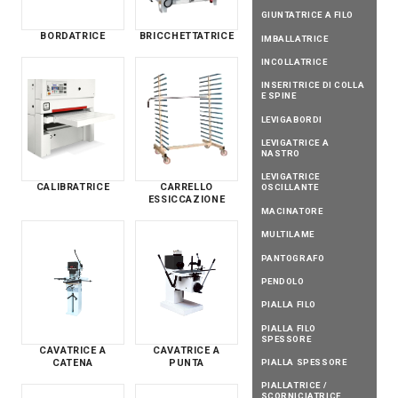
GIUNTATRICE A FILO
BORDATRICE
BRICCHETTATRICE
IMBALLATRICE
INCOLLATRICE
INSERITRICE DI COLLA
E SPINE
LEVIGABORDI
LEVIGATRICE A
NASTRO
LEVIGATRICE
CALIBRATRICE
CARRELLO
OSCILLANTE
ESSICCAZIONE
MACINATORE
MULTILAME
PANTOGRAFO
PENDOLO
PIALLA FILO
PIALLA FILO
SPESSORE
CAVATRICE A
CAVATRICE A
PIALLA SPESSORE
CATENA
PUNTA
PIALLATRICE /
SCORNICIATRICE