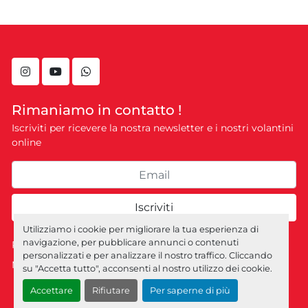
instagram
youtube
whatsapp
Rimaniamo in contatto !
Iscriviti per ricevere la nostra newsletter e i nostri volantini
online
Iscriviti
Utilizziamo i cookie per migliorare la tua esperienza di
navigazione, per pubblicare annunci o contenuti
Personalizza le preferenze sui Cookies
personalizzati e per analizzare il nostro traffico. Cliccando
Machinio System
sito web di
Machinio
su "Accetta tutto", acconsenti al nostro utilizzo dei cookie.
Accettare
Rifiutare
Per saperne di più