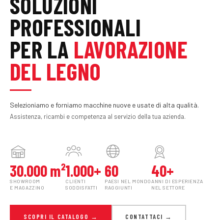
SOLUZIONI
PROFESSIONALI
PER LA
LAVORAZIONE
DEL LEGNO
Selezioniamo e forniamo macchine nuove e usate di alta qualità.
Assistenza, ricambi e competenza al servizio della tua azienda.
30.000 m²
1.000+
60
40+
SHOWROOM
CLIENTI
PAESI NEL MONDO
ANNI DI ESPERIENZA
E MAGAZZINO
SODDISFATTI
RAGGIUNTI
NEL SETTORE
SCOPRI IL CATALOGO →
CONTATTACI →