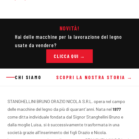
NOVITÀ!
Hai delle macchine per la lavorazione del legno
usate da vendere?
CLICCA QUI →
CHI SIAMO
SCOPRI LA NOSTRA STORIA →
STANGHELLINI BRUNO ORAZIO NICOLA S.R.L. opera nel campo
delle macchine del legno da più di quarant'anni. Nata nel
1977
come ditta individuale fondata dal Signor Stanghellini Bruno e
dalla moglie Luisa, si è successivamente trasformata in una
società grazie all'inserimento dei figli Orazio e Nicola.