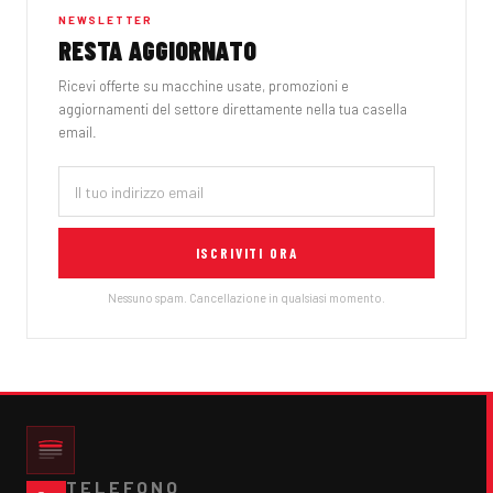
NEWSLETTER
RESTA AGGIORNATO
Ricevi offerte su macchine usate, promozioni e
aggiornamenti del settore direttamente nella tua casella
email.
ISCRIVITI ORA
Nessuno spam. Cancellazione in qualsiasi momento.
TELEFONO