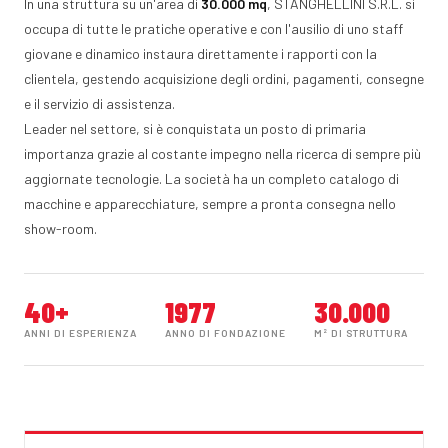
In una struttura su un'area di
30.000 mq
, STANGHELLINI S.R.L. si
occupa di tutte le pratiche operative e con l'ausilio di uno staff
giovane e dinamico instaura direttamente i rapporti con la
clientela, gestendo acquisizione degli ordini, pagamenti, consegne
e il servizio di assistenza.
Leader nel settore, si è conquistata un posto di primaria
importanza grazie al costante impegno nella ricerca di sempre più
aggiornate tecnologie. La società ha un completo catalogo di
macchine e apparecchiature, sempre a pronta consegna nello
show-room.
40+
1977
30.000
ANNI DI ESPERIENZA
ANNO DI FONDAZIONE
M² DI STRUTTURA