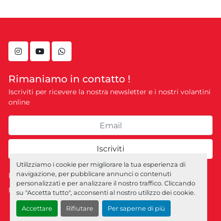
instagram
youtube
whatsapp
Rimaniamo in contatto !
Iscriviti per ricevere la nostra newsletter e i nostri volantini
online
Iscriviti
Utilizziamo i cookie per migliorare la tua esperienza di
navigazione, per pubblicare annunci o contenuti
Personalizza le preferenze sui Cookies
personalizzati e per analizzare il nostro traffico. Cliccando
Machinio System
sito web di
Machinio
su "Accetta tutto", acconsenti al nostro utilizzo dei cookie.
Accettare
Rifiutare
Per saperne di più