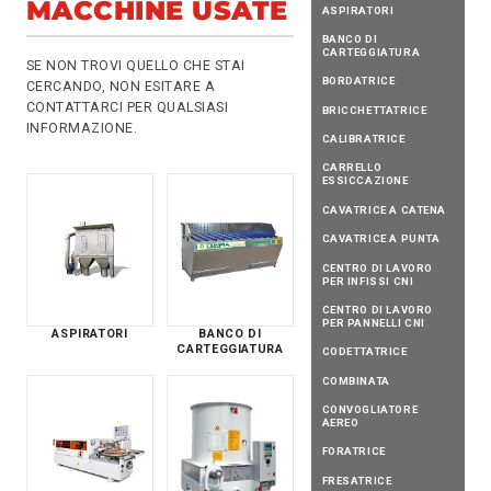
MACCHINE USATE
ASPIRATORI
BANCO DI
CARTEGGIATURA
SE NON TROVI QUELLO CHE STAI
BORDATRICE
CERCANDO, NON ESITARE A
CONTATTARCI
PER QUALSIASI
BRICCHETTATRICE
INFORMAZIONE.
CALIBRATRICE
CARRELLO
ESSICCAZIONE
CAVATRICE A CATENA
CAVATRICE A PUNTA
CENTRO DI LAVORO
PER INFISSI CNI
CENTRO DI LAVORO
PER PANNELLI CNI
ASPIRATORI
BANCO DI
CARTEGGIATURA
CODETTATRICE
COMBINATA
CONVOGLIATORE
AEREO
FORATRICE
FRESATRICE