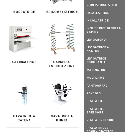
GIUNTATRICE A FILO
BORDATRICE
BRICCHETTATRICE
IMBALLATRICE
INCOLLATRICE
INSERITRICE DI COLLA
E SPINE
LEVIGABORDI
LEVIGATRICE A
NASTRO
LEVIGATRICE
CALIBRATRICE
CARRELLO
OSCILLANTE
ESSICCAZIONE
MACINATORE
MULTILAME
PANTOGRAFO
PENDOLO
PIALLA FILO
PIALLA FILO
SPESSORE
CAVATRICE A
CAVATRICE A
PIALLA SPESSORE
CATENA
PUNTA
PIALLATRICE /
SCORNICIATRICE